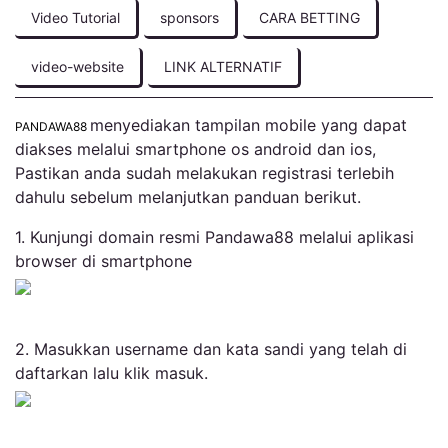
Video Tutorial
sponsors
CARA BETTING
video-website
LINK ALTERNATIF
menyediakan tampilan mobile yang dapat
PANDAWA88
diakses melalui smartphone os android dan ios,
Pastikan anda sudah melakukan registrasi terlebih
dahulu sebelum melanjutkan panduan berikut.
1. Kunjungi domain resmi Pandawa88 melalui aplikasi
browser di smartphone
2. Masukkan username dan kata sandi yang telah di
daftarkan lalu klik masuk.