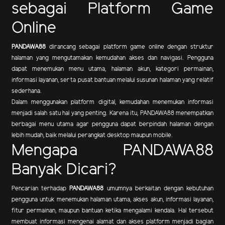
sebagai Platform Game
Online
PANDAWA88
dirancang sebagai platform game online dengan struktur
halaman yang mengutamakan kemudahan akses dan navigasi. Pengguna
dapat menemukan menu utama, halaman akun, kategori permainan,
informasi layanan, serta pusat bantuan melalui susunan halaman yang relatif
sederhana.
Dalam menggunakan platform digital, kemudahan menemukan informasi
menjadi salah satu hal yang penting. Karena itu, PANDAWA88 menempatkan
berbagai menu utama agar pengguna dapat berpindah halaman dengan
lebih mudah, baik melalui perangkat desktop maupun mobile.
Mengapa PANDAWA88
Banyak Dicari?
Pencarian terhadap
PANDAWA88
umumnya berkaitan dengan kebutuhan
pengguna untuk menemukan halaman utama, akses akun, informasi layanan,
fitur permainan, maupun bantuan ketika mengalami kendala. Hal tersebut
membuat informasi mengenai alamat dan akses platform menjadi bagian